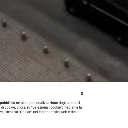
X
 pubblicità mirata e personalizzazione degli annunci.
e di cookie, clicca su "Seleziona i cookie"; mediante la
ze, clicca su “Cookie” nel footer del sito web e della