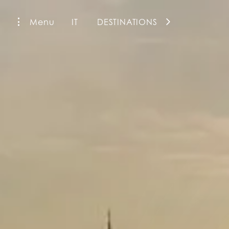
Menu
IT
DESTINATIONS
La Fiermontina Family Collection
La Fiermontina Luxury Home
La Fiermontina Palazzo Bozzi Corso
Fiermonte Museum
La Fiermontina Ocean
La Fiermontina Vendôme