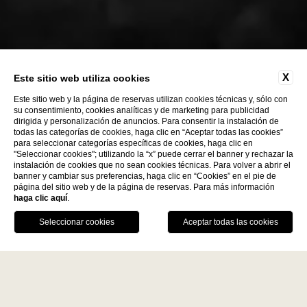
X
Este sitio web utiliza cookies
Este sitio web y la página de reservas utilizan cookies técnicas y, sólo con
su consentimiento, cookies analíticas y de marketing para publicidad
dirigida y personalización de anuncios. Para consentir la instalación de
todas las categorías de cookies, haga clic en “Aceptar todas las cookies”
para seleccionar categorías específicas de cookies, haga clic en
"Seleccionar cookies"; utilizando la “x” puede cerrar el banner y rechazar la
instalación de cookies que no sean cookies técnicas. Para volver a abrir el
Descubre más
banner y cambiar sus preferencias, haga clic en “Cookies” en el pie de
página del sitio web y de la página de reservas. Para más información
haga clic aquí
.
La Fiermontina Family
RESERVAR
Collection
DESTINOS
LLÁMANOS
GPS
LECCE - ITALY
Home
La Fiermontina Luxury Home
La Fiermontina Palazzo