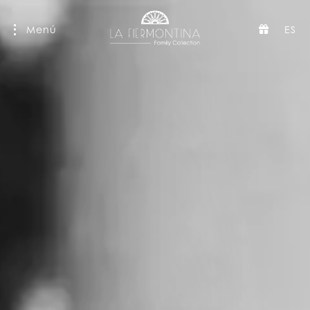
Menú
ES