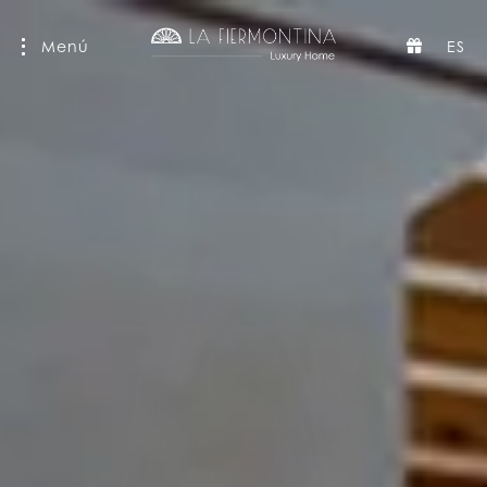
Menú
ES