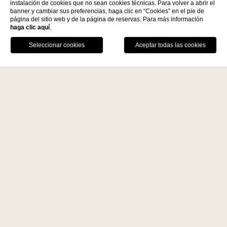
instalación de cookies que no sean cookies técnicas. Para volver a abrir el
Descubre más
banner y cambiar sus preferencias, haga clic en “Cookies” en el pie de
página del sitio web y de la página de reservas. Para más información
haga clic aquí
.
La Fiermontina Family
RESERVAR
Collection
DESTINOS
LLÁMANOS
GPS
MESA
LECCE - ITALY
VENTAJAS DE LA RESERVA DIRECTA
La Fiermontina Luxury Home
Mejor precio garantizado
La Fiermontina Palazzo
Bozzi Corso
Recorrido artístico
Fiermonte Museum
Aparcamiento privado y gratuito con
valet, solo para huéspedes alojados
LARACHE - MOROCCO
La Fiermontina Ocean
PARIS - FRANCE
La Fiermontina Vendôme
Home
Nuestros Eventos