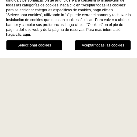
dirigida y personalización de anuncios. Para consentir la instalación de
todas las categorías de cookies, haga clic en “Aceptar todas las cookies”
para seleccionar categorías específicas de cookies, haga clic en
"Seleccionar cookies"; utilizando la “x” puede cerrar el banner y rechazar la
instalación de cookies que no sean cookies técnicas. Para volver a abrir el
Descubre más
banner y cambiar sus preferencias, haga clic en “Cookies” en el pie de
página del sitio web y de la página de reservas. Para más información
haga clic aquí
.
La Fiermontina Family
RESERVAR
Collection
DESTINOS
LLÁMANOS
GPS
MESA
LECCE - ITALY
VENTAJAS DE LA RESERVA DIRECTA
La Fiermontina Luxury Home
Mejor precio garantizado
La Fiermontina Palazzo
Bozzi Corso
Recorrido artístico
Fiermonte Museum
Aparcamiento privado y gratuito con
valet, solo para huéspedes alojados
LARACHE - MOROCCO
La Fiermontina Ocean
PARIS - FRANCE
La Fiermontina Vendôme
Home
FAQ