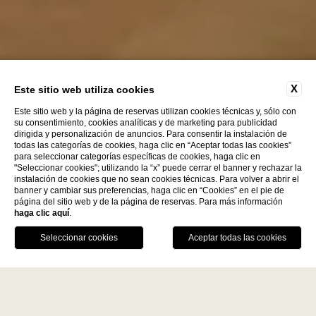
X
Este sitio web utiliza cookies
Este sitio web y la página de reservas utilizan cookies técnicas y, sólo con
su consentimiento, cookies analíticas y de marketing para publicidad
dirigida y personalización de anuncios. Para consentir la instalación de
todas las categorías de cookies, haga clic en “Aceptar todas las cookies”
para seleccionar categorías específicas de cookies, haga clic en
"Seleccionar cookies"; utilizando la “x” puede cerrar el banner y rechazar la
instalación de cookies que no sean cookies técnicas. Para volver a abrir el
Descubre más
banner y cambiar sus preferencias, haga clic en “Cookies” en el pie de
página del sitio web y de la página de reservas. Para más información
haga clic aquí
.
La Fiermontina Family
RESERVAR
Collection
DESTINOS
LLÁMANOS
GPS
LECCE - ITALY
VENTAJAS DE LA RESERVA DIRECTA
La Fiermontina Luxury Home
Mejor precio garantizado
La Fiermontina Palazzo