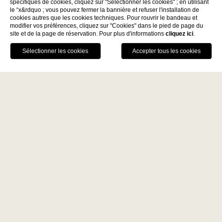
spécifiques de cookies, cliquez sur "Sélectionner les cookies" ; en utilisant
le “x&rdquo ; vous pouvez fermer la bannière et refuser l'installation de
Découvrez
cookies autres que les cookies techniques. Pour rouvrir le bandeau et
modifier vos préférences, cliquez sur "Cookies" dans le pied de page du
site et de la page de réservation. Pour plus d'informations
cliquez ici
.
La Fiermontina Family
RÉSERVER
Collection
DESTINATIONS
APPELEZ-NOUS
GPS
TABLE
LECCE - ITALY
AVANTAGES DE LA RÉSERVATION
La Fiermontina Luxury Home
DIRECTE
La Fiermontina Palazzo
Garantie du meilleur prix
Bozzi Corso
Art tour
Fiermonte Museum
Parking privé gratuit avec service
LARACHE - MOROCCO
voiturier, réservé aux clients résidents
La Fiermontina Ocean
PARIS - FRANCE
La Fiermontina Vendôme
Chambres Et
Suite
Suite Antonia Avec
Home
Suites
Home
Terrasse