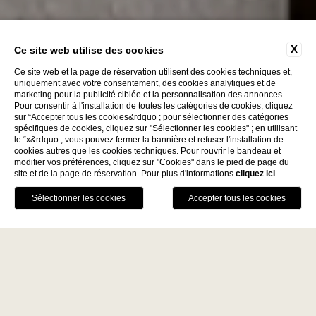
X
Ce site web utilise des cookies
Ce site web et la page de réservation utilisent des cookies techniques et,
uniquement avec votre consentement, des cookies analytiques et de
marketing pour la publicité ciblée et la personnalisation des annonces.
Pour consentir à l'installation de toutes les catégories de cookies, cliquez
sur “Accepter tous les cookies&rdquo ; pour sélectionner des catégories
spécifiques de cookies, cliquez sur "Sélectionner les cookies" ; en utilisant
le “x&rdquo ; vous pouvez fermer la bannière et refuser l'installation de
Découvrez
cookies autres que les cookies techniques. Pour rouvrir le bandeau et
modifier vos préférences, cliquez sur "Cookies" dans le pied de page du
site et de la page de réservation. Pour plus d'informations
cliquez ici
.
La Fiermontina Family
RÉSERVER
Collection
DESTINATIONS
APPELEZ-NOUS
GPS
TABLE
LECCE - ITALY
AVANTAGES DE LA RÉSERVATION
La Fiermontina Luxury Home
DIRECTE
La Fiermontina Palazzo
Garantie du meilleur prix
Bozzi Corso
Art tour
Fiermonte Museum