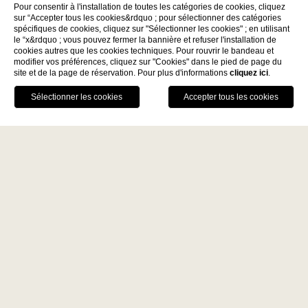
Pour consentir à l'installation de toutes les catégories de cookies, cliquez
sur “Accepter tous les cookies&rdquo ; pour sélectionner des catégories
spécifiques de cookies, cliquez sur "Sélectionner les cookies" ; en utilisant
le “x&rdquo ; vous pouvez fermer la bannière et refuser l'installation de
Découvrez
cookies autres que les cookies techniques. Pour rouvrir le bandeau et
modifier vos préférences, cliquez sur "Cookies" dans le pied de page du
site et de la page de réservation. Pour plus d'informations
cliquez ici
.
La Fiermontina Family
RÉSERVER
Collection
DESTINATIONS
APPELEZ-NOUS
GPS
TABLE
LECCE - ITALY
AVANTAGES DE LA RÉSERVATION
La Fiermontina Luxury Home
DIRECTE
La Fiermontina Palazzo
Garantie du meilleur prix
Bozzi Corso
Art tour
Fiermonte Museum
Parking privé gratuit avec service
LARACHE - MOROCCO
voiturier, réservé aux clients résidents
La Fiermontina Ocean
PARIS - FRANCE
La Fiermontina Vendôme
Chambres Et
Suites À
Suite Gelsomino À Côté –