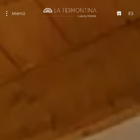
Menú
ES