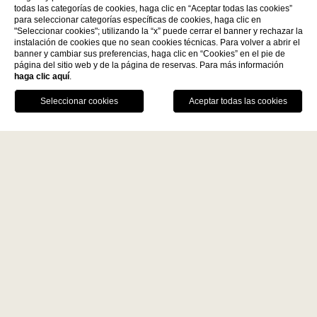
todas las categorías de cookies, haga clic en “Aceptar todas las cookies”
para seleccionar categorías específicas de cookies, haga clic en
"Seleccionar cookies"; utilizando la “x” puede cerrar el banner y rechazar la
instalación de cookies que no sean cookies técnicas. Para volver a abrir el
Descubre más
banner y cambiar sus preferencias, haga clic en “Cookies” en el pie de
página del sitio web y de la página de reservas. Para más información
haga clic aquí
.
La Fiermontina Family
RESERVAR
Collection
DESTINOS
LLÁMANOS
GPS
MESA
LECCE - ITALY
VENTAJAS DE LA RESERVA DIRECTA
La Fiermontina Luxury Home
Mejor precio garantizado
La Fiermontina Palazzo
Bozzi Corso
Recorrido artístico
Fiermonte Museum
Aparcamiento privado y gratuito con
valet, solo para huéspedes alojados
LARACHE - MOROCCO
La Fiermontina Ocean
PARIS - FRANCE
La Fiermontina Vendôme
Home
Habitaciones Y Suites
Suite Home
Superior Room