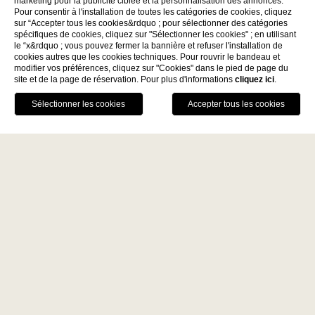
marketing pour la publicité ciblée et la personnalisation des annonces.
Pour consentir à l'installation de toutes les catégories de cookies, cliquez
sur “Accepter tous les cookies&rdquo ; pour sélectionner des catégories
spécifiques de cookies, cliquez sur "Sélectionner les cookies" ; en utilisant
le “x&rdquo ; vous pouvez fermer la bannière et refuser l'installation de
Découvrez
cookies autres que les cookies techniques. Pour rouvrir le bandeau et
modifier vos préférences, cliquez sur "Cookies" dans le pied de page du
site et de la page de réservation. Pour plus d'informations
cliquez ici
.
La Fiermontina Family
RÉSERVER
Collection
DESTINATIONS
APPELEZ-NOUS
GPS
LECCE - ITALY
Home
La Fiermontina Luxury Home
La Fiermontina Palazzo
Bozzi Corso
Journées de Recrutement à
Fiermonte Museum
LARACHE - MOROCCO
La Fiermontina, Lecce
La Fiermontina Ocean
Rejoignez une histoire de luxe, d'art et
PARIS - FRANCE
La Fiermontina Vendôme
de passion. Il existe des lieux qui ne sont