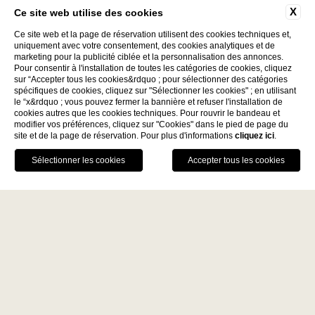
X
Ce site web utilise des cookies
Ce site web et la page de réservation utilisent des cookies techniques et,
uniquement avec votre consentement, des cookies analytiques et de
marketing pour la publicité ciblée et la personnalisation des annonces.
Pour consentir à l'installation de toutes les catégories de cookies, cliquez
sur “Accepter tous les cookies&rdquo ; pour sélectionner des catégories
spécifiques de cookies, cliquez sur "Sélectionner les cookies" ; en utilisant
le “x&rdquo ; vous pouvez fermer la bannière et refuser l'installation de
Découvrez
cookies autres que les cookies techniques. Pour rouvrir le bandeau et
modifier vos préférences, cliquez sur "Cookies" dans le pied de page du
site et de la page de réservation. Pour plus d'informations
cliquez ici
.
La Fiermontina Family
RÉSERVER
Collection
DESTINATIONS
APPELEZ-NOUS
GPS
LECCE - ITALY
Home
La Fiermontina Luxury Home
La Fiermontina Palazzo
Bozzi Corso
MAROC | LARACHE: Un
Fiermonte Museum
LARACHE - MOROCCO
Centre de Formation qui
La Fiermontina Ocean