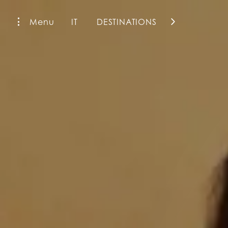
Menu
IT
DESTINATIONS
La Fiermontina Family Collection
La Fiermontina Luxury Home
La Fiermontina Palazzo Bozzi Corso
Fiermonte Museum
La Fiermontina Ocean
La Fiermontina Vendôme