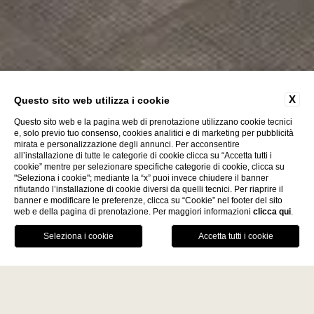
X
Questo sito web utilizza i cookie
Questo sito web e la pagina web di prenotazione utilizzano cookie tecnici
e, solo previo tuo consenso, cookies analitici e di marketing per pubblicità
mirata e personalizzazione degli annunci. Per acconsentire
all’installazione di tutte le categorie di cookie clicca su “Accetta tutti i
cookie” mentre per selezionare specifiche categorie di cookie, clicca su
"Seleziona i cookie"; mediante la “x” puoi invece chiudere il banner
Scopri
rifiutando l’installazione di cookie diversi da quelli tecnici. Per riaprire il
banner e modificare le preferenze, clicca su “Cookie” nel footer del sito
web e della pagina di prenotazione. Per maggiori informazioni
clicca qui
.
La Fiermontina Family
PRENOTA
Collection
DESTINAZIONI
CHIAMA
GPS
LECCE - ITALY
Home
La Fiermontina Luxury Home
La Fiermontina Palazzo