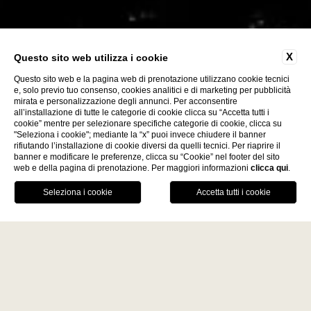
X
Questo sito web utilizza i cookie
Questo sito web e la pagina web di prenotazione utilizzano cookie tecnici
e, solo previo tuo consenso, cookies analitici e di marketing per pubblicità
mirata e personalizzazione degli annunci. Per acconsentire
all’installazione di tutte le categorie di cookie clicca su “Accetta tutti i
cookie” mentre per selezionare specifiche categorie di cookie, clicca su
"Seleziona i cookie"; mediante la “x” puoi invece chiudere il banner
Scopri
rifiutando l’installazione di cookie diversi da quelli tecnici. Per riaprire il
banner e modificare le preferenze, clicca su “Cookie” nel footer del sito
web e della pagina di prenotazione. Per maggiori informazioni
clicca qui
.
La Fiermontina Family
PRENOTA
Collection
DESTINAZIONI
CHIAMA
GPS
LECCE - ITALY
Home
La Fiermontina Luxury Home
La Fiermontina Palazzo
Bozzi Corso
MANDURIA | Viaggio
Fiermonte Museum