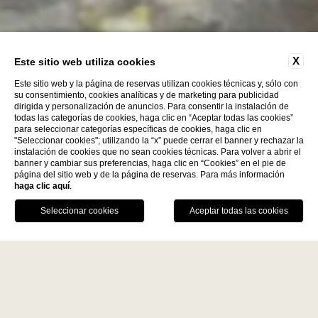
X
Este sitio web utiliza cookies
Este sitio web y la página de reservas utilizan cookies técnicas y, sólo con
su consentimiento, cookies analíticas y de marketing para publicidad
dirigida y personalización de anuncios. Para consentir la instalación de
todas las categorías de cookies, haga clic en “Aceptar todas las cookies”
para seleccionar categorías específicas de cookies, haga clic en
"Seleccionar cookies"; utilizando la “x” puede cerrar el banner y rechazar la
instalación de cookies que no sean cookies técnicas. Para volver a abrir el
Descubre más
banner y cambiar sus preferencias, haga clic en “Cookies” en el pie de
página del sitio web y de la página de reservas. Para más información
haga clic aquí
.
La Fiermontina Family
RESERVAR
Collection
DESTINOS
LLÁMANOS
GPS
MESA
LECCE - ITALY
VENTAJAS DE LA RESERVA DIRECTA
La Fiermontina Luxury Home
Mejor precio garantizado
La Fiermontina Palazzo
Bozzi Corso
Bebida de bienvenida