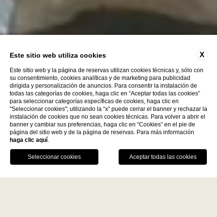
X
Este sitio web utiliza cookies
Este sitio web y la página de reservas utilizan cookies técnicas y, sólo con
su consentimiento, cookies analíticas y de marketing para publicidad
dirigida y personalización de anuncios. Para consentir la instalación de
todas las categorías de cookies, haga clic en “Aceptar todas las cookies”
para seleccionar categorías específicas de cookies, haga clic en
"Seleccionar cookies"; utilizando la “x” puede cerrar el banner y rechazar la
instalación de cookies que no sean cookies técnicas. Para volver a abrir el
Descubre más
banner y cambiar sus preferencias, haga clic en “Cookies” en el pie de
página del sitio web y de la página de reservas. Para más información
haga clic aquí
.
La Fiermontina Family
RESERVAR
Collection
DESTINOS
LLÁMANOS
GPS
MESA
LECCE - ITALY
VENTAJAS DE LA RESERVA DIRECTA
La Fiermontina Luxury Home
Mejor precio garantizado
La Fiermontina Palazzo