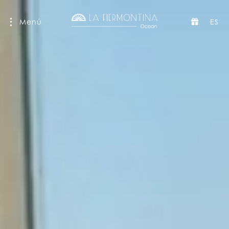
Menú
ES