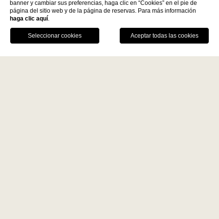
banner y cambiar sus preferencias, haga clic en “Cookies” en el pie de
página del sitio web y de la página de reservas. Para más información
haga clic aquí
.
La Fiermontina Family
RESERVAR
Collection
DESTINOS
LLÁMANOS
GPS
MESA
LECCE - ITALY
VENTAJAS DE LA RESERVA DIRECTA
La Fiermontina Luxury Home
Mejor precio garantizado
La Fiermontina Palazzo
Bozzi Corso
Bebida de bienvenida
Fiermonte Museum
Aparcamiento vigilado
LARACHE - MOROCCO
La Fiermontina Ocean
PARIS - FRANCE
La Fiermontina Vendôme
Home
Newsletter