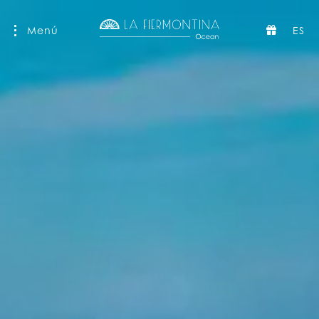
Menú
ES