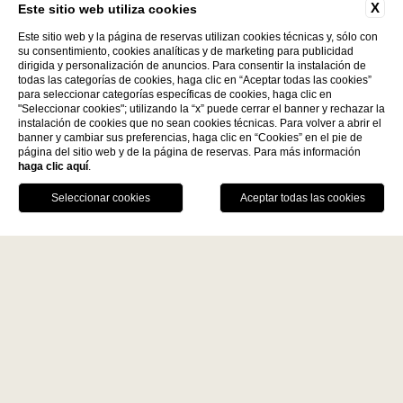
X
Este sitio web utiliza cookies
Este sitio web y la página de reservas utilizan cookies técnicas y, sólo con
su consentimiento, cookies analíticas y de marketing para publicidad
dirigida y personalización de anuncios. Para consentir la instalación de
todas las categorías de cookies, haga clic en “Aceptar todas las cookies”
para seleccionar categorías específicas de cookies, haga clic en
"Seleccionar cookies"; utilizando la “x” puede cerrar el banner y rechazar la
instalación de cookies que no sean cookies técnicas. Para volver a abrir el
Descubre más
banner y cambiar sus preferencias, haga clic en “Cookies” en el pie de
página del sitio web y de la página de reservas. Para más información
haga clic aquí
.
La Fiermontina Family
RESERVAR
Collection
DESTINOS
LLÁMANOS
GPS
MESA
LECCE - ITALY
VENTAJAS DE LA RESERVA DIRECTA
La Fiermontina Luxury Home
Mejor precio garantizado
La Fiermontina Palazzo
Bozzi Corso
Bebida de bienvenida
Fiermonte Museum
Aparcamiento vigilado
LARACHE - MOROCCO
La Fiermontina Ocean