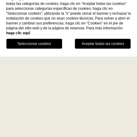
todas las categorías de cookies, haga clic en “Aceptar todas las cookies”
para seleccionar categorías específicas de cookies, haga clic en
"Seleccionar cookies"; utilizando la “x” puede cerrar el banner y rechazar la
instalación de cookies que no sean cookies técnicas. Para volver a abrir el
Descubre más
banner y cambiar sus preferencias, haga clic en “Cookies” en el pie de
página del sitio web y de la página de reservas. Para más información
haga clic aquí
.
La Fiermontina Family
RESERVAR
Collection
DESTINOS
LLÁMANOS
GPS
MESA
LECCE - ITALY
VENTAJAS DE LA RESERVA DIRECTA
La Fiermontina Luxury Home
Mejor precio garantizado
La Fiermontina Palazzo
Bozzi Corso
Bebida de bienvenida
Fiermonte Museum
Aparcamiento vigilado
LARACHE - MOROCCO
La Fiermontina Ocean
PARIS - FRANCE
La Fiermontina Vendôme
Home
Restaurantes Y Bares
Ocean Restaurant