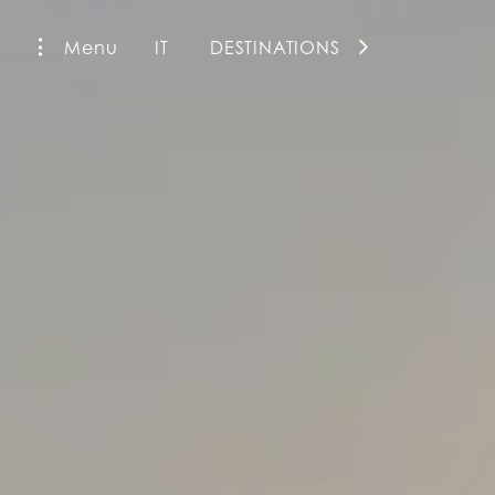
Menu
IT
DESTINATIONS
La Fiermontina Family Collection
La Fiermontina Luxury Home
La Fiermontina Palazzo Bozzi Corso
Fiermonte Museum
La Fiermontina Ocean
La Fiermontina Vendôme