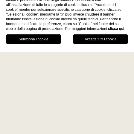
mirata e personalizzazione degli annunci. Per acconsentire
all’installazione di tutte le categorie di cookie clicca su “Accetta tutti i
cookie” mentre per selezionare specifiche categorie di cookie, clicca su
"Seleziona i cookie"; mediante la “x” puoi invece chiudere il banner
Scopri
rifiutando l’installazione di cookie diversi da quelli tecnici. Per riaprire il
banner e modificare le preferenze, clicca su “Cookie” nel footer del sito
web e della pagina di prenotazione. Per maggiori informazioni
clicca qui
.
La Fiermontina Family
PRENOTA
Collection
DESTINAZIONI
CHIAMA
GPS
RISTORANTE
LECCE - ITALY
VANTAGGI DELLA PRENOTAZIONE
La Fiermontina Luxury Home
DIRETTA
La Fiermontina Palazzo
Garanzia del miglior prezzo
Bozzi Corso
Drink di benvenuto
Fiermonte Museum
Parcheggio custodito
LARACHE - MOROCCO
La Fiermontina Ocean
PARIS - FRANCE
La Fiermontina Vendôme
Home
Privacy