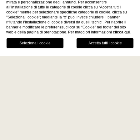
mirata e personalizzazione degli annunci. Per acconsentire
all’installazione di tutte le categorie di cookie clicca su “Accetta tutti i
cookie” mentre per selezionare specifiche categorie di cookie, clicca su
"Seleziona i cookie"; mediante la “x” puoi invece chiudere il banner
Scopri
rifiutando l’installazione di cookie diversi da quelli tecnici. Per riaprire il
banner e modificare le preferenze, clicca su “Cookie” nel footer del sito
web e della pagina di prenotazione. Per maggiori informazioni
clicca qui
.
La Fiermontina Family
PRENOTA
Collection
DESTINAZIONI
CHIAMA
GPS
LECCE - ITALY
Home
La Fiermontina Luxury Home
La Fiermontina Palazzo
Bozzi Corso
L’arte sospesa di Driant
Fiermonte Museum
LARACHE - MOROCCO
Zeneli
La Fiermontina Ocean
PARIS - FRANCE
La Fiermontina Vendôme
C’è una caduta che non spaventa, ma apre visioni.