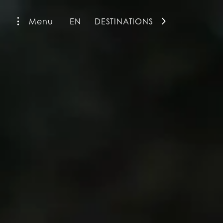
Menu
EN
DESTINATIONS
La Fiermontina Family Collection
La Fiermontina Luxury Home
La Fiermontina Palazzo Bozzi Corso
Fiermonte Museum
La Fiermontina Ocean
La Fiermontina Vendôme